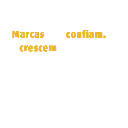
Marcas
confiam.
que
crescem
E
com a
gente.